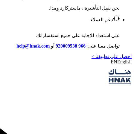
نحن نقبل التأشيرة ، ماستركارد ومدا.
دعم العملاء
على استعداد للإجابة على جميع استفساراتك
تواصل معنا على
+966 920009538
أو
help@hnak.com
احصل على تطبيقنا >
EN
English