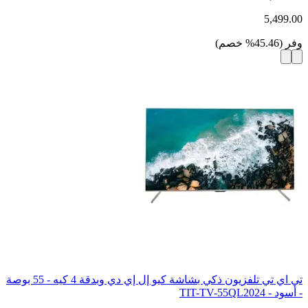
5,499.00
وفر
(
45.46
%
خصم
)
تي اي تي تلفزيون ذكي بشاشة كيو إل إي دي وبدقة 4 كيه - 55 بوصة
- أسود - TIT-TV-55QL2024