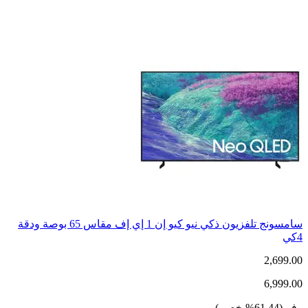
سامسونج تلفزيون ذكي نيو كيو إن 1 إي إف مقاس 65 بوصة ودقة
4كي
2,699.00
6,999.00
وفر
(
61.44
%
خصم
)