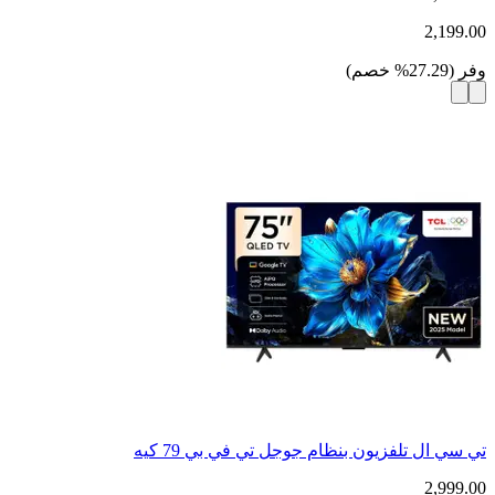
2,199.00
وفر
(
27.29
%
خصم
)
تي سي ال تلفزيون بنظام جوجل تي في بي 79 كيه
2,999.00