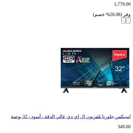
1,779.00
وفر
(
26.98
%
خصم
)
امبيكس جلوريا تلفزيون إل إي دي عالي الدقة - أسود - 32 بوصة
349.00