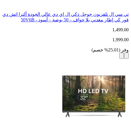
تي سي إل تلفزيون جوجل ذكي إل إي دي عالي الجودة ألترا إتش دي
فور كي إطار معدني بلا حواف – 50 بوصة – أسود - 50V6B
1,499.00
1,999.00
وفر
(
25.01
%
خصم
)