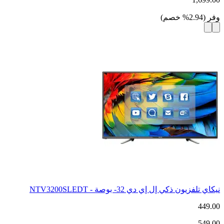
وفر
(
2.94
%
خصم
)
نيكاي تلفزيون ذكي إل إي دي 32- بوصة - NTV3200SLEDT
449.00
549.00