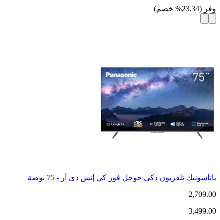
وفر
(
23.34
%
خصم
)
باناسونيك تلفزيون ذكي جوجل فور كي إتش دي آر - 75 بوصة
2,709.00
3,499.00