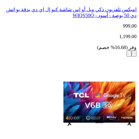
إمبكس تلفزيون ذكي ويل أو إس شاشة كيو إل إي دي بدقة يو اتش
دي 50 بوصة - أسود - WIOS50Q
999.00
1,199.00
وفر
(
16.68
%
خصم
)