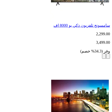
سامسونج تلفزيون ذكي يو 8000 اف
2,299.00
3,499.00
وفر
(
34.3
%
خصم
)