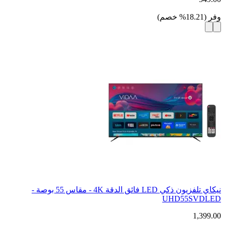
وفر
(
18.21
%
خصم
)
نيكاي تلفزيون ذكي LED فائق الدقة 4K - مقاس 55 بوصة -
UHD55SVDLED
1,399.00