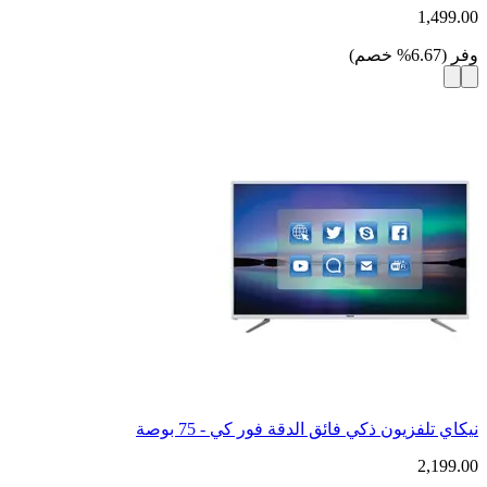
1,499.00
وفر
(
6.67
%
خصم
)
نيكاي تلفزيون ذكي فائق الدقة فور كي - 75 بوصة
2,199.00