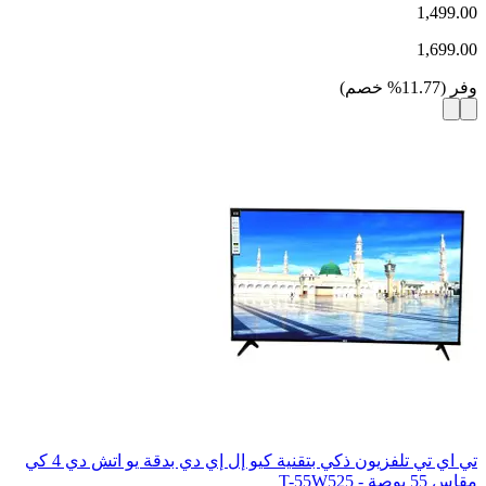
1,499.00
1,699.00
وفر
(
11.77
%
خصم
)
تي اي تي تلفزيون ذكي بتقنية كيو إل إي دي بدقة يو اتش دي 4 كي
مقاس 55 بوصة - T-55W525