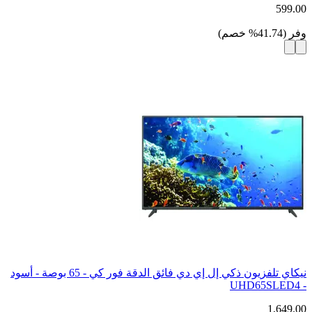
599.00
وفر
(
41.74
%
خصم
)
نيكاي تلفزيون ذكي إل إي دي فائق الدقة فور كي - 65 بوصة - أسود
- UHD65SLED4
1,649.00