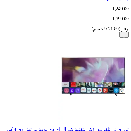
1,249.00
1,599.00
وفر
(
21.89
%
خصم
)
تي اي تي تلفزيون ذكي بتقنية كيو إل إي دي بدقة يو اتش دي 4 كي