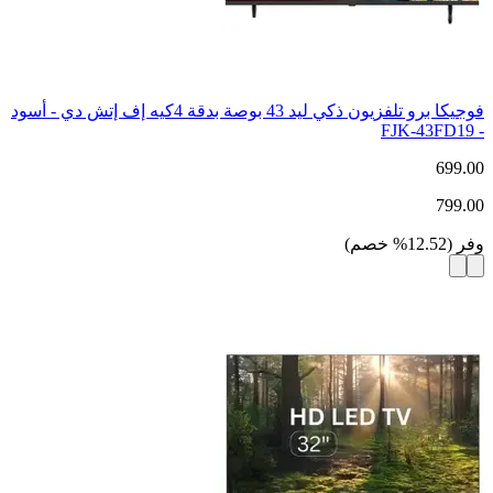
فوجيكا برو تلفزيون ذكي ليد 43 بوصة بدقة 4كيه إف إتش دي - أسود
- FJK-43FD19
699.00
799.00
وفر
(
12.52
%
خصم
)