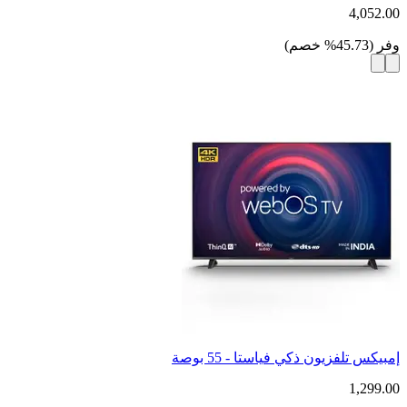
4,052.00
وفر
(
45.73
%
خصم
)
إمبيكس تلفزيون ذكي فياستا - 55 بوصة
1,299.00