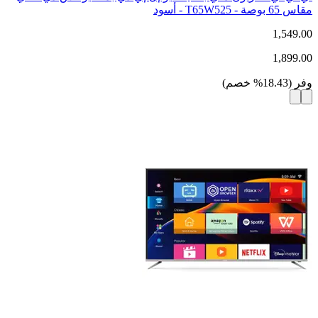
مقاس 65 بوصة - T65W525 - أسود
1,549.00
1,899.00
وفر
(
18.43
%
خصم
)