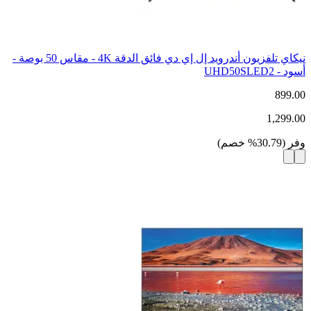
نيكاي تلفزيون أندرويد إل إي دي فائق الدقة 4K - مقاس 50 بوصة -
أسود - UHD50SLED2
899.00
1,299.00
وفر
(
30.79
%
خصم
)