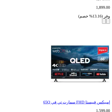
1,899.00
وفر
(
13.16
%
خصم
)
إمبيكس فييستا FHD سمارت تي في 65Q
1,599.00