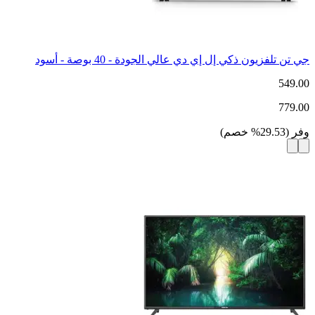
جي تن تلفزيون ذكي إل إي دي عالي الجودة - 40 بوصة - أسود
549.00
779.00
وفر
(
29.53
%
خصم
)