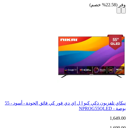
وفر
(
22.58
%
خصم
)
نيكاي تلفزيون ذكي كيو إ ل إي دي فور كي فائق الجودة - أسود - 55
بوصة - NPROG55QLED
1,649.00
1,699.00