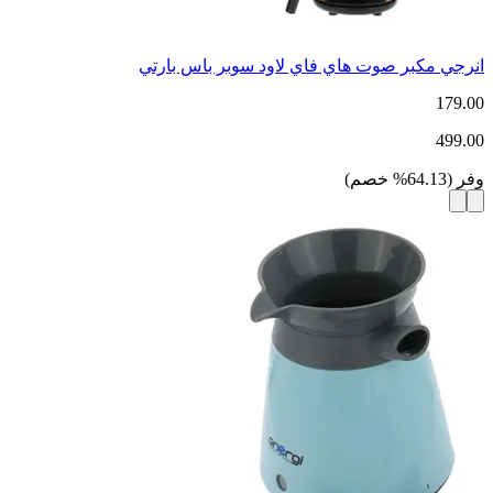
انرجي مكبر صوت هاي فاي لاود سوبر باس بارتي
179.00
499.00
وفر
(
64.13
%
خصم
)