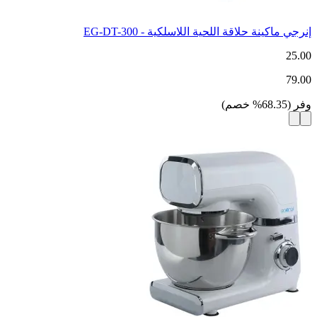
إنرجي ماكينة حلاقة اللحية اللاسلكية - EG-DT-300
25.00
79.00
وفر
(
68.35
%
خصم
)