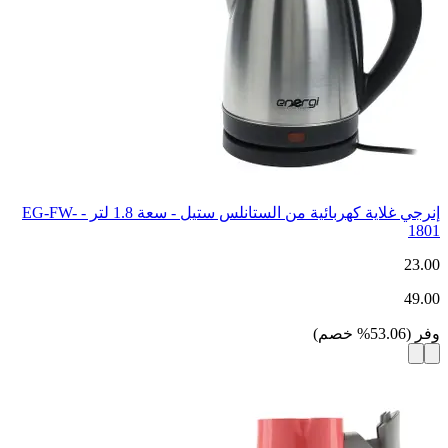
إنرجي غلاية كهربائية من الستانلس ستيل - سعة 1.8 لتر - EG-FW-
1801
23.00
49.00
وفر
(
53.06
%
خصم
)