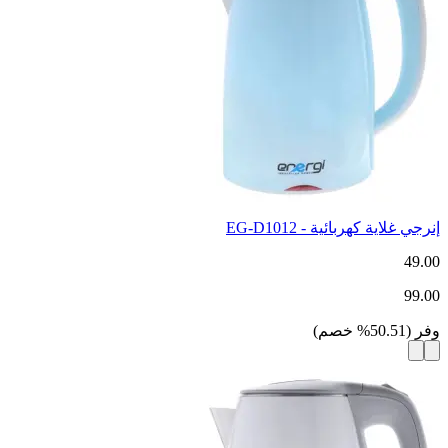
إنرجي غلاية كهربائية - EG-D1012
49.00
99.00
وفر
(
50.51
%
خصم
)