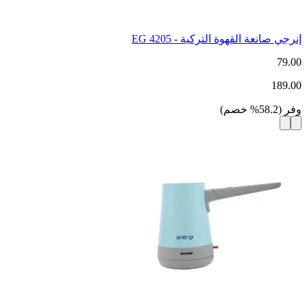
إنرجي صانعة القهوة التركية - EG 4205
79.00
189.00
وفر
(
58.2
%
خصم
)