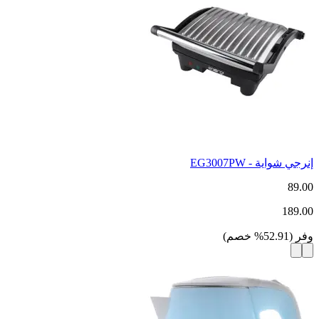
إنرجي شواية - EG3007PW
89.00
189.00
وفر
(
52.91
%
خصم
)