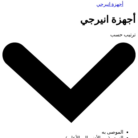
أجهزة انيرجي
أجهزة انيرجي
ترتيب حسب
الموصى به
السعر (من الأدنى إلى الأعلى)