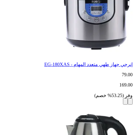
إنرجي جهاز طهي متعدد المهام - EG-180XAS
79.00
169.00
وفر
(
53.25
%
خصم
)