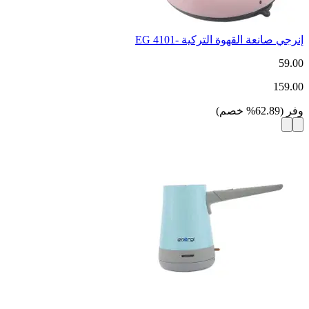
إنرجي صانعة القهوة التركية -4101 EG
59.00
159.00
وفر
(
62.89
%
خصم
)