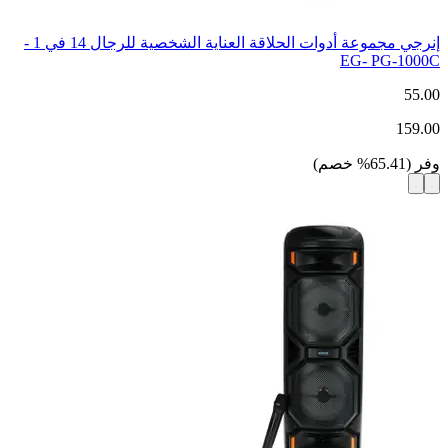
إنرجي مجموعة أدوات الحلاقة العناية الشخصية للرجال 14 في 1 -
EG- PG-1000C
55.00
159.00
وفر
(
65.41
%
خصم
)