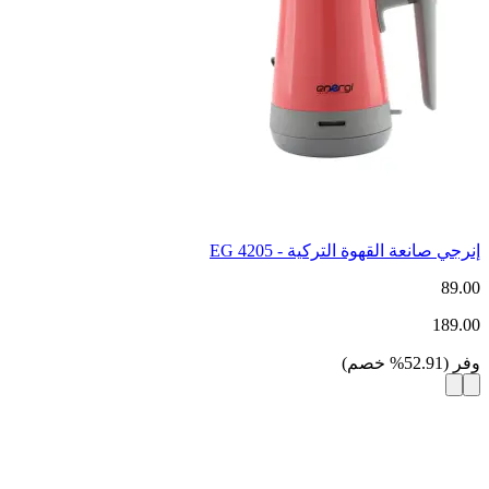
إنرجي صانعة القهوة التركية - EG 4205
89.00
189.00
وفر
(
52.91
%
خصم
)