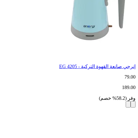
إنرجي صانعة القهوة التركية - EG 4205
79.00
189.00
وفر
(
58.2
%
خصم
)