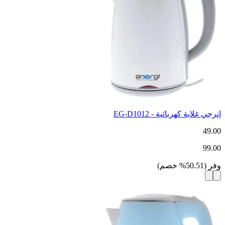
إنرجي غلاية كهربائية - EG-D1012
49.00
99.00
وفر
(
50.51
%
خصم
)