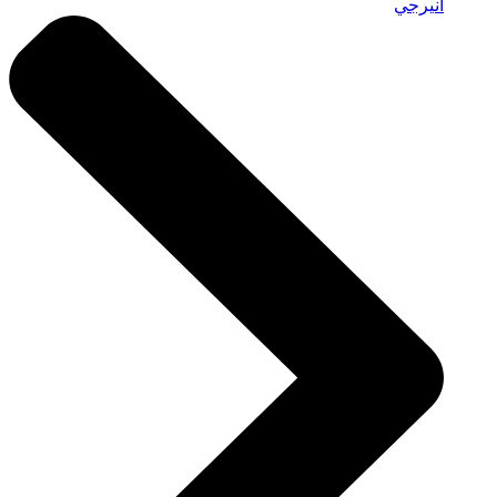
انيرجي