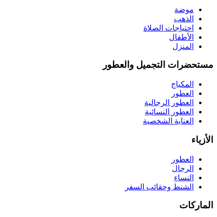
موضة
الذهب
احتياجات الصلاة
الأطفال
المنزل
مستحضرات التجميل والعطور
المكياج
العطور
العطور الرجالية
العطور النسائية
العناية الشخصية
الأزياء
العطور
الرجال
النساء
الشنط وحقائب السفر
الماركات