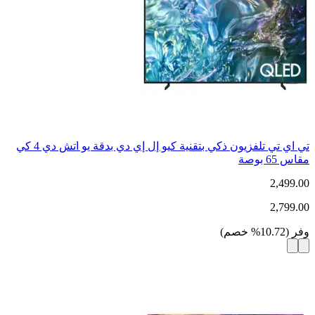
تي اي تي تلفزيون ذكي بتقنية كيو إل إي دي بدقة يو اتش دي 4 كي
مقاس 65 بوصة
2,499.00
2,799.00
وفر
(
10.72
%
خصم
)