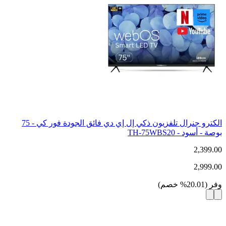
الكترو جنرال تلفزيون ذكي إل إي دي فائق الجودة فور كي - 75
بوصة - أسود - TH-75WBS20
2,399.00
2,999.00
وفر
(
20.01
%
خصم
)