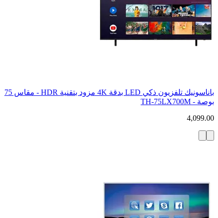
باناسونيك تلفزيون ذكي LED بدقة 4K مزود بتقنية HDR - مقاس 75
بوصة - TH-75LX700M
4,099.00