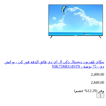
نيكاي تلفزيون ديجيتال ذكي إل إي دي فائق الدقة فور كي - يو إتش
دي - 75 بوصة - NIK75MEU4STN
2,499.00
2,849.00
وفر
(
12.29
%
خصم
)