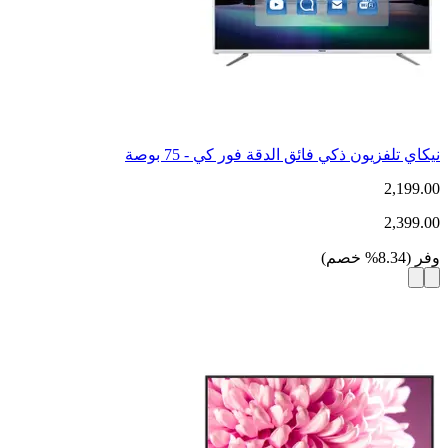
نيكاي تلفزيون ذكي فائق الدقة فور كي - 75 بوصة
2,199.00
2,399.00
وفر
(
8.34
%
خصم
)