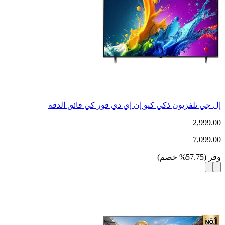
إل جي تلفزيون ذكي كيو إن إي دي فور كي فائق الدقة
2,999.00
7,099.00
وفر
(
57.75
%
خصم
)