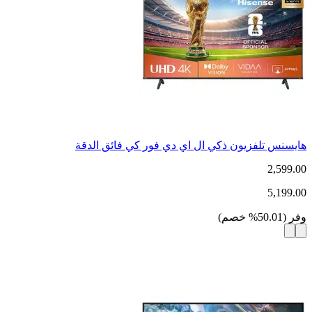
هايسنس تلفزيون ذكي ال اي دي فور كي فائق الدقة
2,599.00
5,199.00
وفر
(
50.01
%
خصم
)