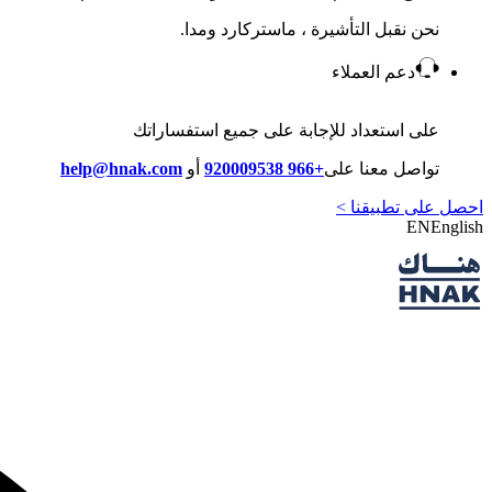
نحن نقبل التأشيرة ، ماستركارد ومدا.
دعم العملاء
على استعداد للإجابة على جميع استفساراتك
تواصل معنا على
+966 920009538
أو
help@hnak.com
احصل على تطبيقنا >
EN
English