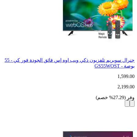
جنرال سوبريم تلفزيون ذكي ويب اوه إس فائق الجودة فور كي - 55
بوصة - GS55WOST
1,599.00
2,199.00
وفر
(
27.29
%
خصم
)