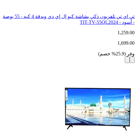
تي اي تي تلفزيون ذكي بشاشة كيو إل إي دي وبدقة 4 كيه - 55 بوصة
- أسود - TIT-TV-55QL2024
1,259.00
1,699.00
وفر
(
25.9
%
خصم
)