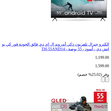
الكترو جنرال تلفزيون ذكي أندرويد إل إي دي فائق الجودة فور كي يو
إتش دي - أسود - 55 بوصة - TH-55AND14
1,199.00
1,599.00
وفر
(
25.02
%
خصم
)