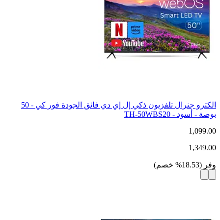
الكترو جنرال تلفزيون ذكي إل إي دي فائق الجودة فور كي - 50
بوصة - أسود - TH-50WBS20
1,099.00
1,349.00
وفر
(
18.53
%
خصم
)