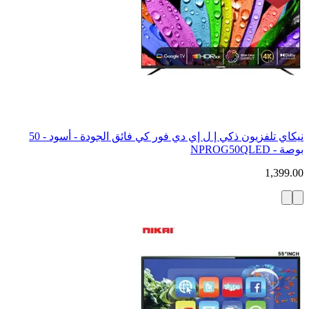
نيكاي تلفزيون ذكي إ ل إي دي فور كي فائق الجودة - أسود - 50
بوصة - NPROG50QLED
1,399.00