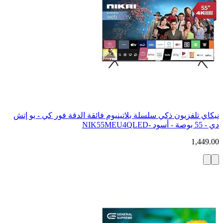
نيكاي تلفزيون ذكي سلسلة بلاتينيوم فائقة الدقة فور كي - يو إتش
دي - 55 بوصة - أسود -NIK55MEU4QLED
1,449.00