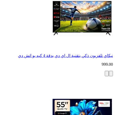
نيكاي تلفزيون ذكي بتقنية ال اي دي بدقة 4 كيه يو اتش دي
999.00