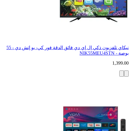
نيكاي تلفزيون ذكي إل إي دي فائق الدقة فور كي- يو إتش دي - 55
بوصة - NIK55MEU4STN
1,399.00