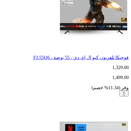
فوجيكا تلفزيون كيو إل إي دي - 55 بوصة - FJ-55Q6
1,329.00
1,499.00
وفر
(
11.34
%
خصم
)