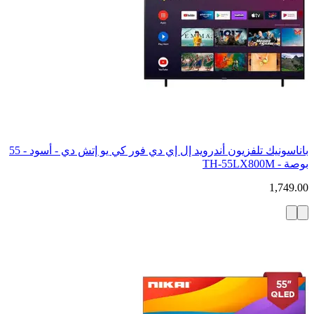
باناسونيك تلفزيون أندرويد إل إي دي فور كي يو إتش دي - أسود - 55
بوصة - TH-55LX800M
1,749.00