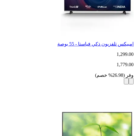
إمبيكس تلفزيون ذكي فياستا - 55 بوصة
1,299.00
1,779.00
وفر
(
26.98
%
خصم
)