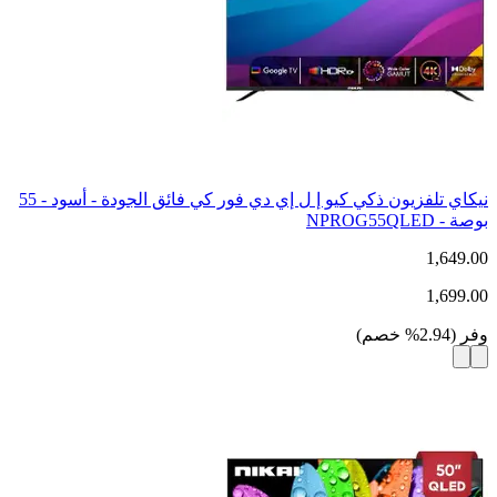
نيكاي تلفزيون ذكي كيو إ ل إي دي فور كي فائق الجودة - أسود - 55
بوصة - NPROG55QLED
1,649.00
1,699.00
وفر
(
2.94
%
خصم
)