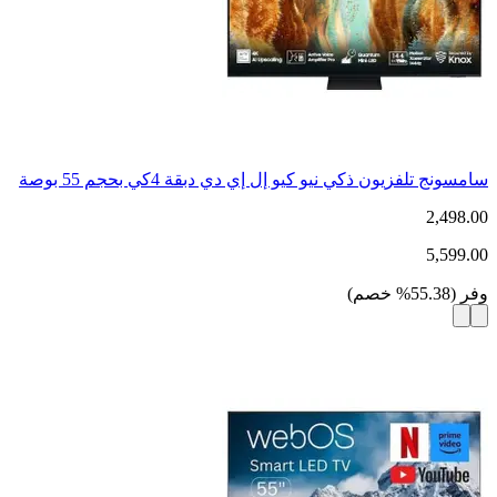
سامسونج تلفزيون ذكي نيو كيو إل إي دي دبقة 4كي بحجم 55 بوصة
2,498.00
5,599.00
وفر
(
55.38
%
خصم
)