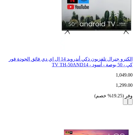
الكترو جنرال تلفزيون ذكي أندرويد 14 إل إي دي فائق الجودة فور
كي - 50 بوصة - أسود - TV TH-50AND14
1,049.00
1,299.00
وفر
(
19.25
%
خصم
)