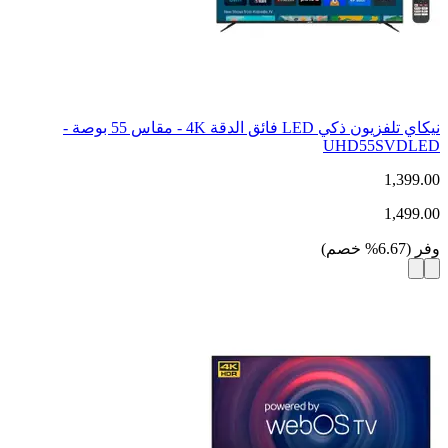
نيكاي تلفزيون ذكي LED فائق الدقة 4K - مقاس 55 بوصة -
UHD55SVDLED
1,399.00
1,499.00
وفر
(
6.67
%
خصم
)