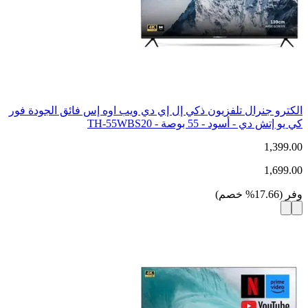
الكترو جنرال تلفزيون ذكي إل إي دي ويب اوه إس فائق الجودة فور
كي يو إتش دي - أسود - 55 بوصة - TH-55WBS20
1,399.00
1,699.00
وفر
(
17.66
%
خصم
)