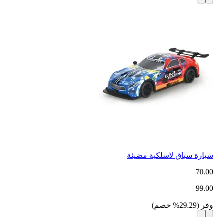
سيارة سباق لاسلكية مضيئة
70.00
99.00
وفر
(
29.29
%
خصم
)