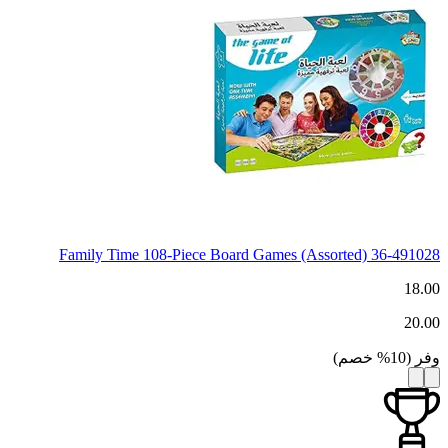
Family Time 108-Piece Board Games (Assorted) 36-491028
18.00
20.00
وفر
(
10
%
خصم
)