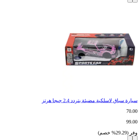
سيارة سباق لاسلكية مضيئة بتردد 2.4 جيجا هرتز
70.00
99.00
وفر
(
29.29
%
خصم
)