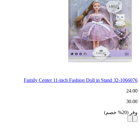
Family Center 11-inch Fashion Doll in Stand 32-1066076
24.00
30.00
وفر
(
20
%
خصم
)