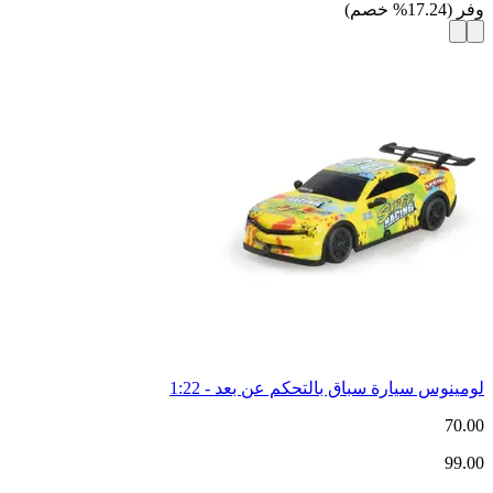
وفر
(
17.24
%
خصم
)
لومينوس سيارة سباق بالتحكم عن بعد - 1:22
70.00
99.00