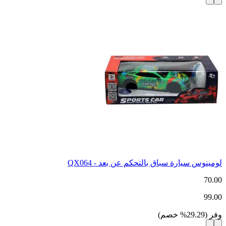
لومينوس سيارة سباق بالتحكم عن بعد - QX064
70.00
99.00
وفر
(
29.29
%
خصم
)