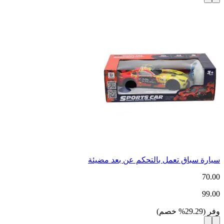
سيارة سباق تعمل بالتحكم عن بعد مضيئة
70.00
99.00
وفر
(
29.29
%
خصم
)