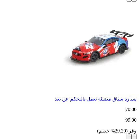
سيارة سباق مضيئة تعمل بالتحكم عن بعد
70.00
99.00
وفر
(
29.29
%
خصم
)