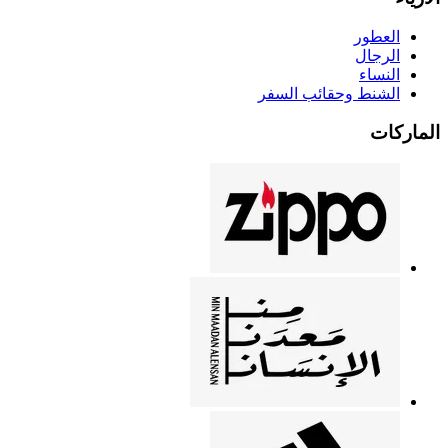
العطور
الرجال
النساء
الشنط وحقائب السفر
الماركات