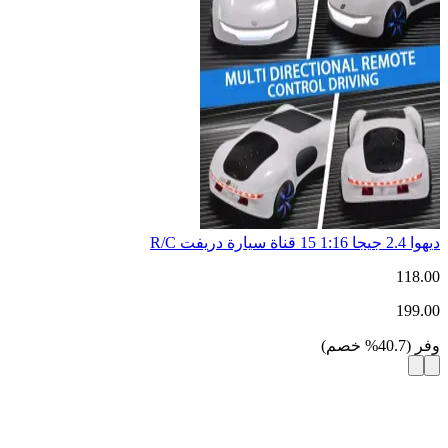
ديهوا 2.4 جيجا 1:16 15 قناة سيارة دريفت R/C
118.00
199.00
وفر
(
40.7
%
خصم
)