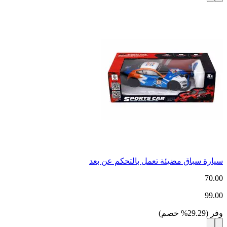
سيارة سباق مضيئة تعمل بالتحكم عن بعد
70.00
99.00
وفر
(
29.29
%
خصم
)