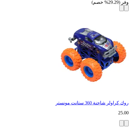
وفر
(
29.29
%
خصم
)
روك كراولر شاحنة 360 ستانت مونستر
25.00