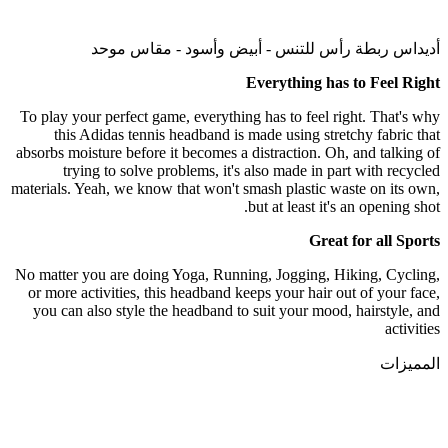
a
ma
N