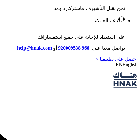
نحن نقبل التأشيرة ، ماستركارد ومدا.
دعم العملاء
على استعداد للإجابة على جميع استفساراتك
تواصل معنا على
+966 920009538
أو
help@hnak.com
احصل على تطبيقنا >
EN
English