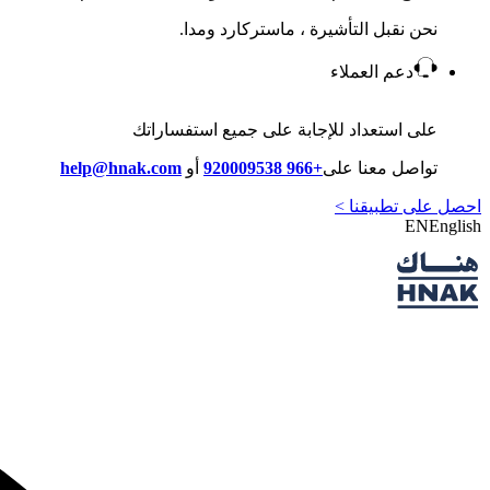
نحن نقبل التأشيرة ، ماستركارد ومدا.
دعم العملاء
على استعداد للإجابة على جميع استفساراتك
تواصل معنا على
+966 920009538
أو
help@hnak.com
احصل على تطبيقنا >
EN
English