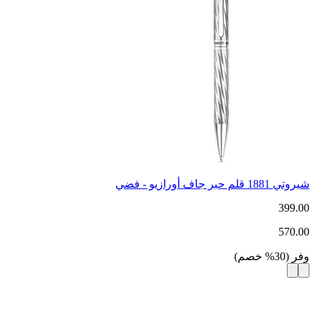
شيروتي 1881 قلم حبر جاف أورازيو - فضي
399.00
570.00
وفر
(
30
%
خصم
)