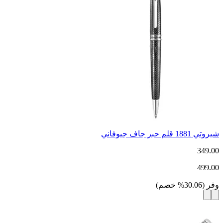
شيروتي 1881 قلم حبر جاف جيوفاني
349.00
499.00
وفر
(
30.06
%
خصم
)