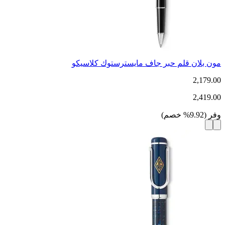
مون بلان قلم حبر جاف مايسترستوك كلاسيكو
2,179.00
2,419.00
وفر
(
9.92
%
خصم
)