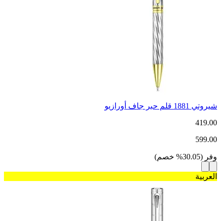
شيروتي 1881 قلم حبر جاف أورازيو
419.00
599.00
وفر
(
30.05
%
خصم
)
العربية