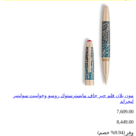
مون بلان قلم حبر جاف مايسترستوك روميو وجولييت سوليتير
ليجراند
7,609.00
8,449.00
وفر
(
9.94
%
خصم
)