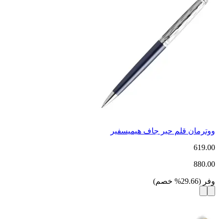
ووترمان قلم حبر جاف هيميسفير
619.00
880.00
وفر
(
29.66
%
خصم
)