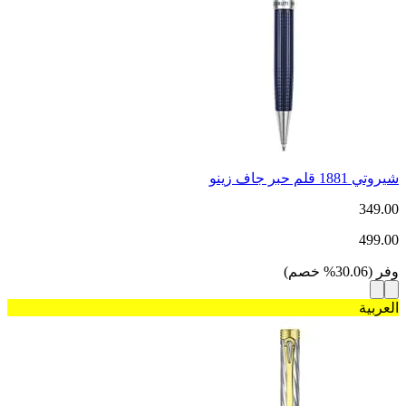
شيروتي 1881 قلم حبر جاف زينو
349.00
499.00
وفر
(
30.06
%
خصم
)
العربية