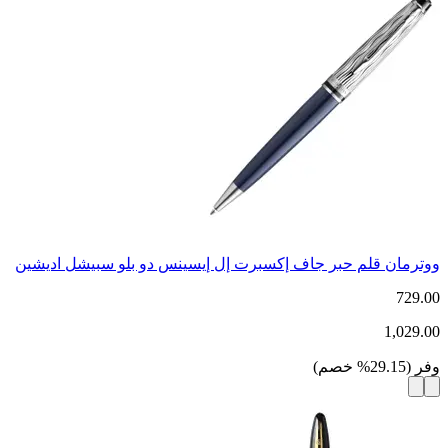
ووترمان قلم حبر جاف إكسبرت إل إيسينس دو بلو سبيشل اديشين
729.00
1,029.00
وفر
(
29.15
%
خصم
)