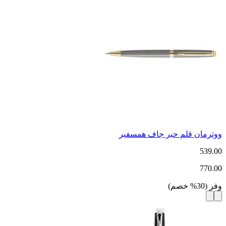
ووترمان قلم حبر جاف همسفير
539.00
770.00
وفر
(
30
%
خصم
)