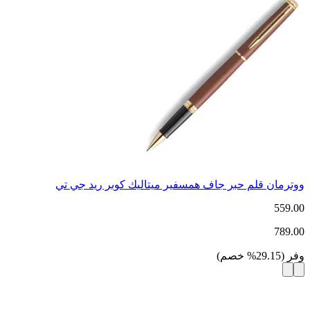
ووترمان قلم حبر جاف همسفير ميتاليك كوبر ريد جي تي
559.00
789.00
وفر
(
29.15
%
خصم
)