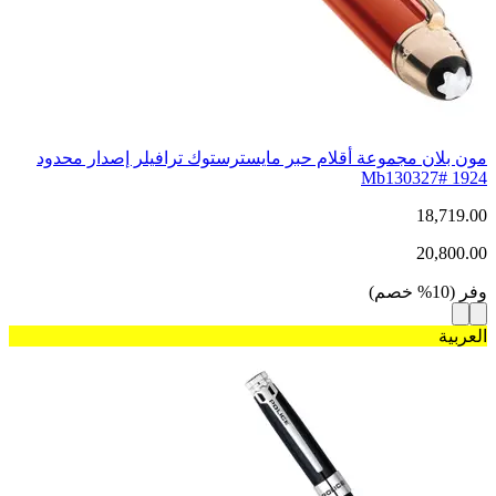
مون بلان مجموعة أقلام حبر مايسترستوك ترافيلر إصدار محدود
1924 #Mb130327
18,719.00
20,800.00
وفر
(
10
%
خصم
)
العربية