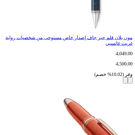
مون بلان قلم حبر جاف إصدار خاص مستوحى من شخصيات رواية
غريت غاتسبي
4,049.00
4,500.00
وفر
(
10.02
%
خصم
)