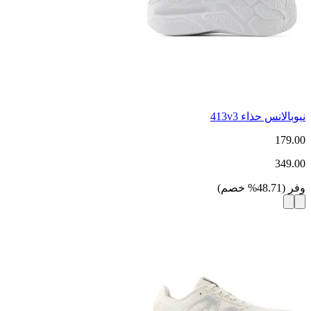
نيوبالانس حذاء 413v3
179.00
349.00
وفر
(
48.71
%
خصم
)