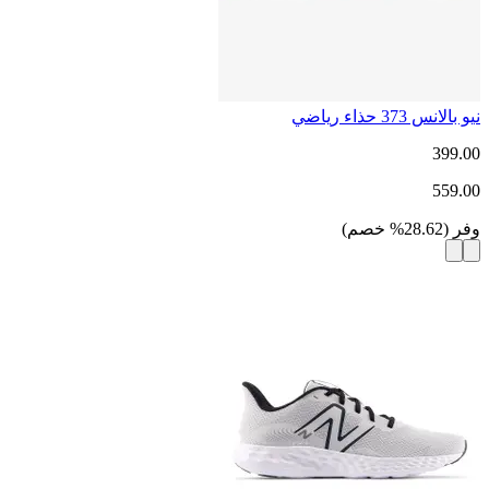
نيو بالانس 373 حذاء رياضي
399.00
559.00
وفر
(
28.62
%
خصم
)