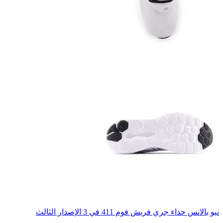
نيو بالانس حذاء جري فريش فوم 411 في 3 الإصدار الثالث