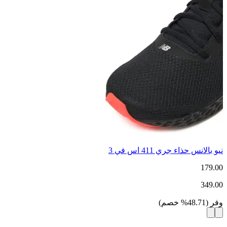
نيو بالانس حذاء جري 411 اس في 3
179.00
349.00
وفر
(
48.71
%
خصم
)