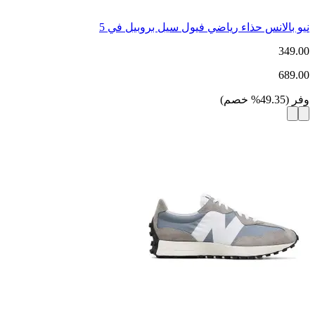
نيو بالانس حذاء رياضي فيول سيل بروبيل في 5
349.00
689.00
وفر
(
49.35
%
خصم
)