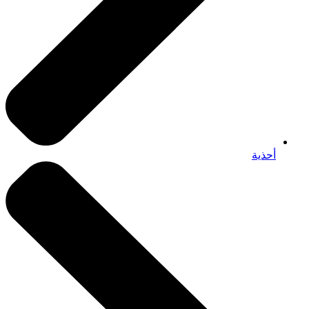
أحذية