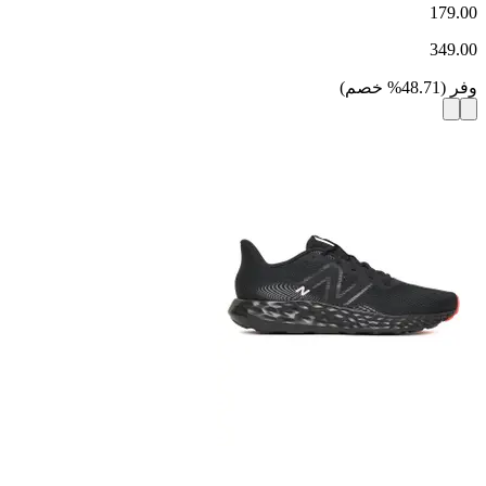
179.00
349.00
وفر
(
48.71
%
خصم
)