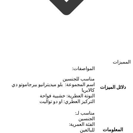
المميزات
المواصفات:
مناسب للجنسين
اسم المجموعة: بلو ميديترانيو بيرجاموتو دي
دلائل الميزات
كالابريا
النوتة العطرية: خشبية فواحة
التركيز العطري: او دو تواليت
مناسب لـ:
الجنسين
الفئة العمرية:
المعلومات
للبالغين