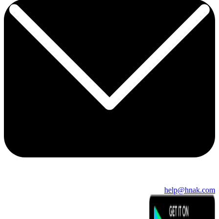
help@hnak.com