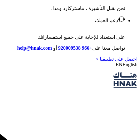
نحن نقبل التأشيرة ، ماستركارد ومدا.
دعم العملاء
على استعداد للإجابة على جميع استفساراتك
تواصل معنا على
+966 920009538
أو
help@hnak.com
احصل على تطبيقنا >
EN
English