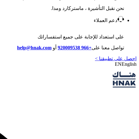
نحن نقبل التأشيرة ، ماستركارد ومدا.
دعم العملاء
على استعداد للإجابة على جميع استفساراتك
تواصل معنا على
+966 920009538
أو
help@hnak.com
احصل على تطبيقنا >
EN
English