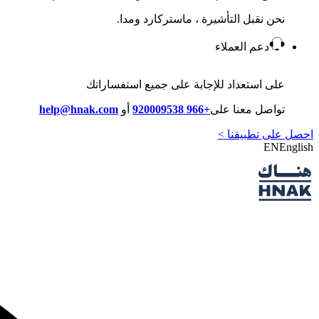
نحن نقبل التأشيرة ، ماستركارد ومدا.
دعم العملاء
على استعداد للإجابة على جميع استفساراتك
تواصل معنا على
+966 920009538
أو
help@hnak.com
احصل على تطبيقنا >
EN
English