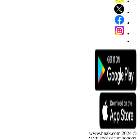
© 2024 www.hnak.com
VAT 300101252300003