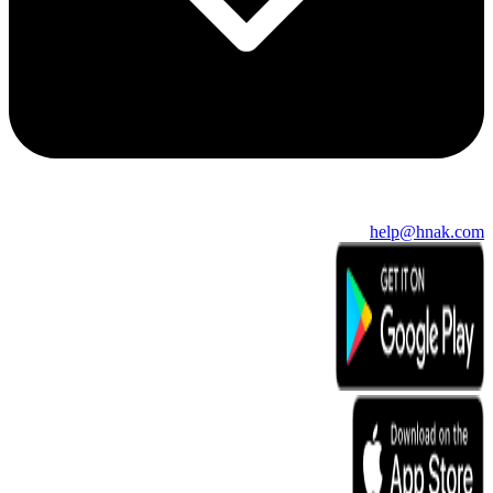
help@hnak.com