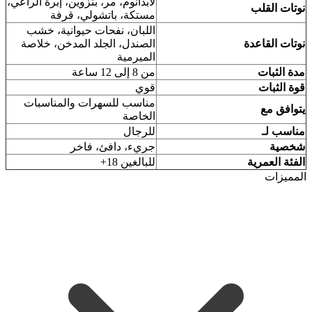
لابدانوم، مر، بنزوين، إبرة الراعي،
نوتات القلب
مستكة، باتشولي، قرفة
اللبان، نفحات حيوانية، خشب
نوتات القاعدة
الصندل، الجلد المدخن، خلاصة
الميرمية
مدة الثبات
من 8 إلى 12 ساعة
قوة الثبات
قوي
مناسب للسهرات والمناسبات
يتوافق مع
الخاصة
مناسب لـ
للرجال
شخصية
جريء، دافئ، فاخر
الفئة العمرية
للبالغين 18+
المميزات