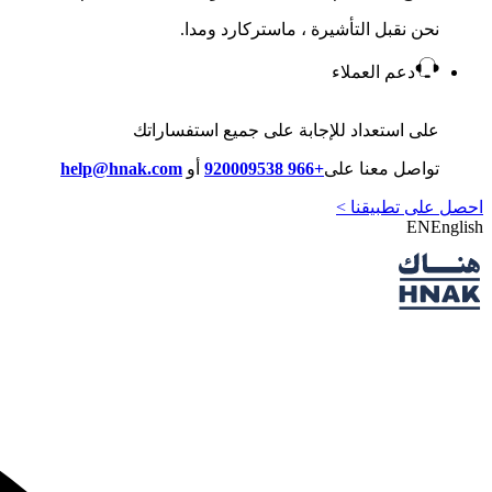
نحن نقبل التأشيرة ، ماستركارد ومدا.
دعم العملاء
على استعداد للإجابة على جميع استفساراتك
تواصل معنا على
+966 920009538
أو
help@hnak.com
احصل على تطبيقنا >
EN
English