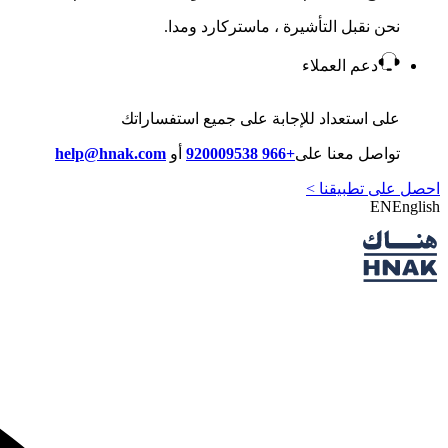
نحن نقبل التأشيرة ، ماستركارد ومدا.
دعم العملاء
على استعداد للإجابة على جميع استفساراتك
تواصل معنا على
+966 920009538
أو
help@hnak.com
احصل على تطبيقنا >
EN
English