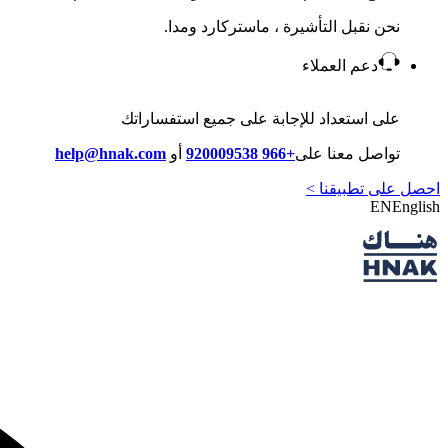
نحن نقبل التأشيرة ، ماستركارد ومدا.
دعم العملاء
على استعداد للإجابة على جميع استفساراتك
تواصل معنا على
+966 920009538
أو
help@hnak.com
احصل على تطبيقنا >
EN
English