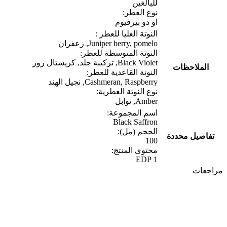
للبالغين
نوع العطر:
او دو بيرفيوم
النوتة العليا للعطر :
Juniper berry, pomelo, زعفران
النوتة المتوسطة للعطر:
Black Violet, تركيبة جلد, كريستال روز
الملاحظات
النوتة القاعدية للعطر:
Cashmeran, Raspberry, نجيل الهند
نوع النوتة العطرية:
Amber, توابل
اسم المجموعة:
Black Saffron
الحجم (مل):
تفاصيل محددة
100
محتوى المنتج:
1 EDP
مراجعات