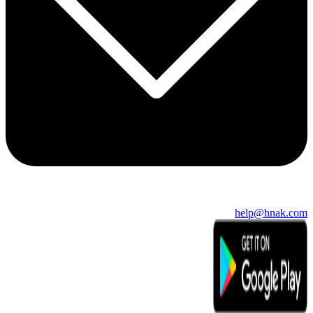
help@hnak.com