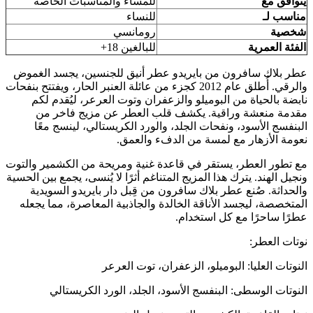
يتوافق مع
للمساء والمناسبات الخاصة
مناسب لـ
للنساء
شخصية
رومانسي
الفئة العمرية
للبالغين 18+
عطر بلاك سافرون من بايريدو عطر أنيق للجنسين، يجسد الغموض
والرقي. أُطلق عام 2012 كجزء من عائلة العنبر الحار، ويفتتح بنفحات
نابضة بالحياة من البوميلو والزعفران وتوت العرعر، ليُقدم لكم
مقدمة منعشة وراقية. يكشف قلب العطر عن مزيج فاخر من
البنفسج الأسود، ونفحات الجلد، والورد الكريستالي، لينسج معًا
نعومة الأزهار مع لمسة من الدفء والعمق.
مع تطور العطر، يستقر في قاعدة غنية ومريحة من الكشمير والتوت
ونجيل الهند. يترك هذا المزيج المتناغم أثرًا لا يُنسى، يجمع بين الحسية
والحداثة. صُنع عطر بلاك سافرون من قِبل دار بايريدو السويدية
المتخصصة، ليجسد الأناقة الخالدة والجاذبية المعاصرة، مما يجعله
عطرًا ساحرًا مع كل استخدام.
نوتات العطر:
النوتات العليا: البوميلو، الزعفران، توت العرعر
النوتات الوسطى: البنفسج الأسود، الجلد، الورد الكريستالي