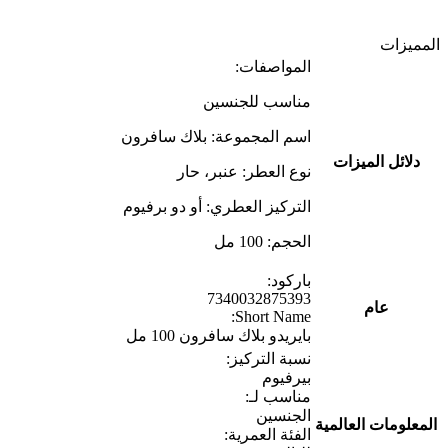
المميزات
المواصفات:
مناسب للجنسين
اسم المجموعة: بلاك سافرون
دلائل الميزات
نوع العطر: عنبر، حار
التركيز العطري: أو دو برفيوم
الحجم: 100 مل
باركود:
7340032875393
عام
Short Name:
بايريدو بلاك سافرون 100 مل
نسبة التركيز:
بيرفيوم
مناسب لـ:
الجنسين
المعلومات العالمية
الفئة العمرية: