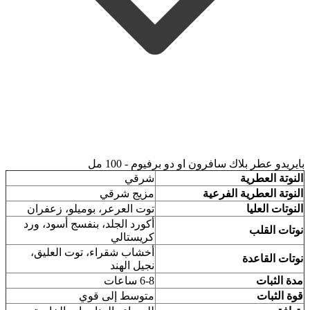
بايريدو عطر بلاك سافرون او دو برفيوم - 100 مل
النوتة العطرية
شرقي
النوتة العطرية الفرعية
مزيج شرقي
النوتات العليا
توت العرعر، بوميلو، زعفران
أكورد الجلد، بنفسج أسود، ورد
نوتات القلب
كريستالي
أخشاب شقراء، توت العليق،
نوتات القاعدة
نجيل الهند
مدة الثبات
6-8 ساعات
قوة الثبات
متوسط إلى قوي