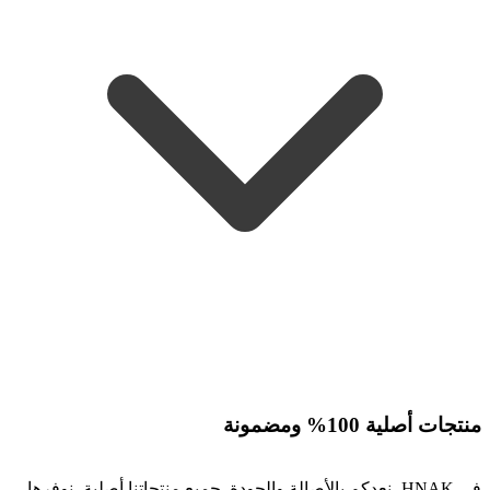
منتجات أصلية 100% ومضمونة
في HNAK، نعدكم بالأصالة والجودة. جميع منتجاتنا أصلية، نوفرها