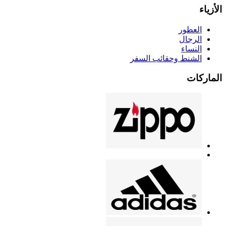
الأزياء
العطور
الرجال
النساء
الشنط وحقائب السفر
الماركات