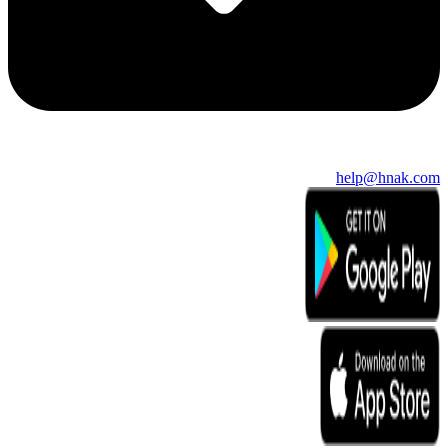
help@hnak.com