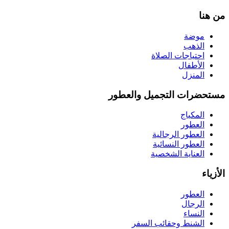
من هنا
موضة
الذهب
احتياجات الصلاة
الأطفال
المنزل
مستحضرات التجميل والعطور
المكياج
العطور
العطور الرجالية
العطور النسائية
العناية الشخصية
الأزياء
العطور
الرجال
النساء
الشنط وحقائب السفر