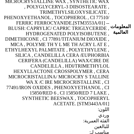
MICROCRYSTALLINE WAX , SYNTHETIC WAX
, POLYGLYCERYL-3 DIISOSTEARATE ,
TRIMETHYLSILOXYSILICATE ,
PHENOXYETHANOL , TOCOPHEROL , CI 77510/
FERRIC FERROCYANIDE.[STM3553A/01] --
المعلومات
BLUSH: CAPRYLIC/ CAPRIC TRIGLYCERIDE ,
العالمية
HYDROGENATED POLYISOBUTENE ,
DIMETHICONE , CI 77891/TITANIUM DIOXIDE ,
MICA , POLYME TH Y L ME TH ACRY L AT E ,
ETHYLHEXYL PALMITATE , POLYETHYLENE ,
SILICA , CANDELILLA CERA /EUPHORBIA
CERIFERA (CANDELILLA) WAX/CIRE DE
CANDELILLA , HDI/TRIMETHYLOL
HEXYLLACTONE CROSSPOLYMER , CERA
MICROCRISTALLINA/ MICROCRY S TALLINE
WA X /C IRE MICROCRISTALLINE , CI
77491/IRON OXIDES , PHENOXYETHANOL , CI
15850/RED 6 , CI 15850/RED 7 LAKE ,
SYNTHETIC BEESWAX , TOCOPHERYL
ACETATE. [STM3443A/01]
اللون:
وردي
الفئة العمرية:
للبالغين
مناسب لـ: