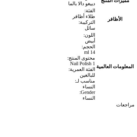
مميزات المنتج
دييغو دالا بالما
الفئة:
طلاء أظافر
الأظافر
التركيبة:
سائل
اللون:
أبيض
الحجم:
14 ml
محتوى المنتج:
1 Nail Polish
المعلومات العالمية
الفئة العمرية:
للبالغين
مناسب لـ:
النساء
Gender:
النساء
مراجعات