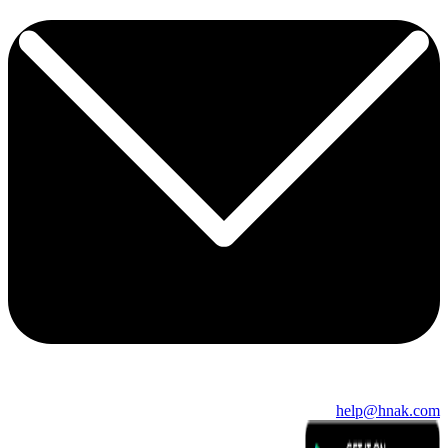
help@hnak.com