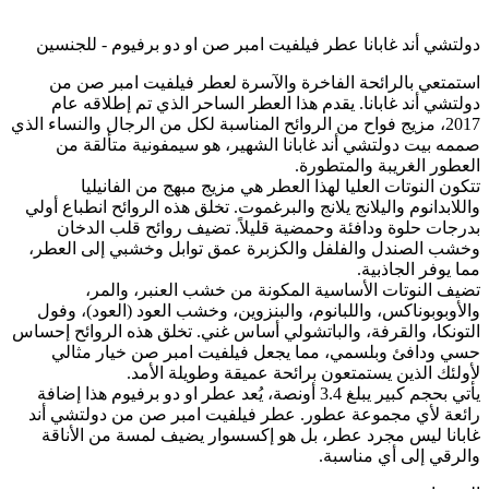
دولتشي أند غابانا عطر فيلفيت امبر صن او دو برفيوم - للجنسين
استمتعي بالرائحة الفاخرة والآسرة لعطر فيلفيت امبر صن من
دولتشي أند غابانا. يقدم هذا العطر الساحر الذي تم إطلاقه عام
2017، مزيج فواح من الروائح المناسبة لكل من الرجال والنساء الذي
صممه بيت دولتشي أند غابانا الشهير، هو سيمفونية متألقة من
العطور الغريبة والمتطورة.
تتكون النوتات العليا لهذا العطر هي مزيج مبهج من الفانيليا
واللابدانوم واليلانج يلانج والبرغموت. تخلق هذه الروائح انطباع أولي
بدرجات حلوة ودافئة وحمضية قليلاً. تضيف روائح قلب الدخان
وخشب الصندل والفلفل والكزبرة عمق توابل وخشبي إلى العطر،
مما يوفر الجاذبية.
تضيف النوتات الأساسية المكونة من خشب العنبر، والمر،
والأوبوبوناكس، واللبانوم، والبنزوين، وخشب العود (العود)، وفول
التونكا، والقرفة، والباتشولي أساس غني. تخلق هذه الروائح إحساس
حسي ودافئ وبلسمي، مما يجعل فيلفيت امبر صن خيار مثالي
لأولئك الذين يستمتعون برائحة عميقة وطويلة الأمد.
يأتي بحجم كبير يبلغ 3.4 أونصة، يُعد عطر او دو برفيوم هذا إضافة
رائعة لأي مجموعة عطور. عطر فيلفيت امبر صن من دولتشي أند
غابانا ليس مجرد عطر، بل هو إكسسوار يضيف لمسة من الأناقة
والرقي إلى أي مناسبة.