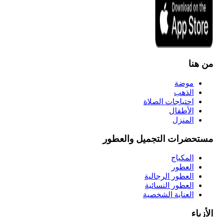
من هنا
موضة
الذهب
احتياجات الصلاة
الأطفال
المنزل
مستحضرات التجميل والعطور
المكياج
العطور
العطور الرجالية
العطور النسائية
العناية الشخصية
الأزياء