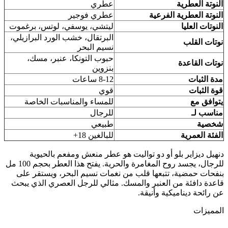
النوتة العطرية
عطري
النوتة العطرية الفرعية
عطري فوجير
النوتات العليا
ليتشي، يوسفي، لوتس، برغموت
البرتقال، خشب الورد البرازيلي،
نوتات القلب
نسيم البحر
حبوب التونكا، عنبر، مسك،
نوتات القاعدة
بنزوين
مدة الثبات
8-12 ساعات
قوة الثبات
قوي
يتوافق مع
للمساء والمناسبات الخاصة
مناسب لـ
للرجال
شخصية
طبيعي
الفئة العمرية
للبالغين 18+
دنهيل ديزاير بلو أو دو تواليت هو عطر منعش ومفعم بالحيوية
للرجال، يجسد روح المغامرة والحرية. يفتح هذا العطر بحجم 100 مل
بنفحات حمضية، تتبعها قلب من نغمات نسيم البحر، ويستقر على
قاعدة دافئة من العنبر والمسك. مثالي للرجل العصري الذي يبحث
عن رائحة ديناميكية وأنيقة.
المميزات