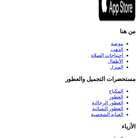
من هنا
موضة
الذهب
احتياجات الصلاة
الأطفال
المنزل
مستحضرات التجميل والعطور
المكياج
العطور
العطور الرجالية
العطور النسائية
العناية الشخصية
الأزياء