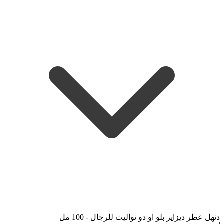
دنهل عطر ديزاير بلو او دو تواليت للرجال - 100 مل