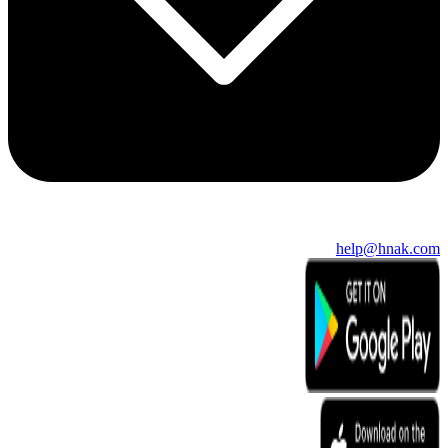
help@hnak.com