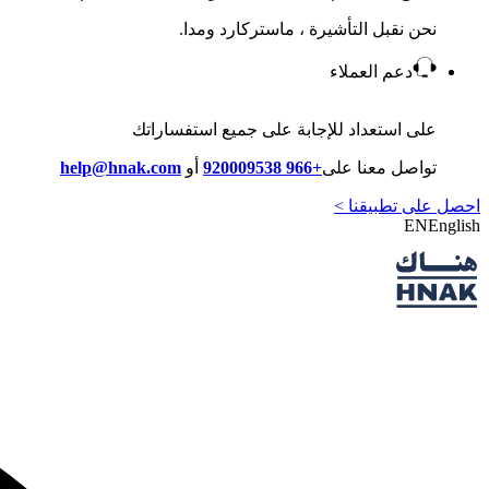
نحن نقبل التأشيرة ، ماستركارد ومدا.
دعم العملاء
على استعداد للإجابة على جميع استفساراتك
تواصل معنا على
+966 920009538
أو
help@hnak.com
احصل على تطبيقنا >
EN
English