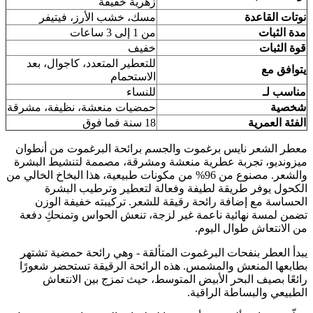
زهرية خفيفة
نوتات القاعدة
مسك، خشب الأرز، فيتيفر
مدة الثبات
من 1 إلى 3 ساعات
قوة الثبات
خفيف
للتعطير المتعدد، كاجوال، بعد
يتوافق مع
الاستحمام
مناسب لـ
للنساء
شخصية
حمضيات منعشة، نظيفة، مشرقة
الفئة العمرية
18 سنة فما فوق
معطر الشعر نايس برغموت والجسم برائحة البرغموت من أنطوان
ميزونديو، تجربة عطرية منعشة ومشرقة، مصممة لتنشيط البشرة
والشعر. مصنوع من 96% من مكونات طبيعية، هذا البخاخ الخالي من
الكحول يوفر طريقة لطيفة وفعالة لتعطير وترطيب البشرة
الحساسة مع إضافة رائحة رقيقة للشعر. تركيبته خفيفة الوزن
تضمن لمسة نهائية ناعمة غير لزجة، تنعش الحواس وتمنحكِ دفعة
من الانتعاش طوال اليوم.
يبدأ العطر بنفحات البرغموت المتألقة - وهي رائحة حمضية تشتهر
بطابعها المنعش والمشمس. هذه الرائحة الرقيقة تستحضر شعورًا
رائعًا بصيف البحر الأبيض المتوسط، حيث تمزج بين الانتعاش
الطبيعي والبساطة الراقية.