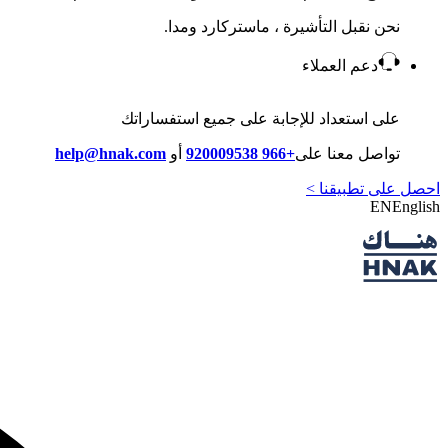
نحن نقبل التأشيرة ، ماستركارد ومدا.
دعم العملاء
على استعداد للإجابة على جميع استفساراتك
تواصل معنا على
+966 920009538
أو
help@hnak.com
احصل على تطبيقنا >
EN
English