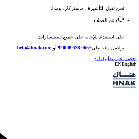
نحن نقبل التأشيرة ، ماستركارد ومدا.
دعم العملاء
على استعداد للإجابة على جميع استفساراتك
تواصل معنا على
+966 920009538
أو
help@hnak.com
احصل على تطبيقنا >
EN
English