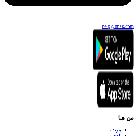
help@hnak.com
من هنا
موضة
الذهب