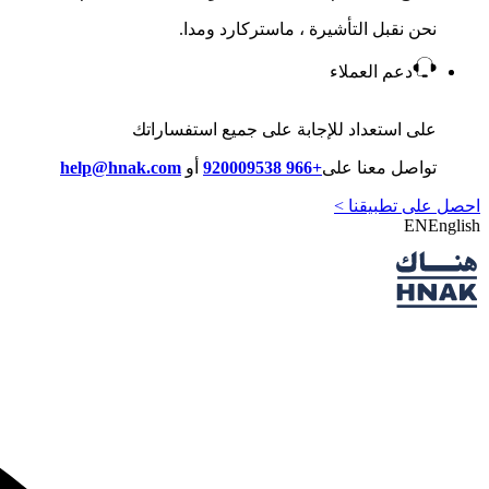
نحن نقبل التأشيرة ، ماستركارد ومدا.
دعم العملاء
على استعداد للإجابة على جميع استفساراتك
تواصل معنا على
+966 920009538
أو
help@hnak.com
احصل على تطبيقنا >
EN
English