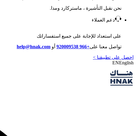
نحن نقبل التأشيرة ، ماستركارد ومدا.
دعم العملاء
على استعداد للإجابة على جميع استفساراتك
تواصل معنا على
+966 920009538
أو
help@hnak.com
احصل على تطبيقنا >
EN
English