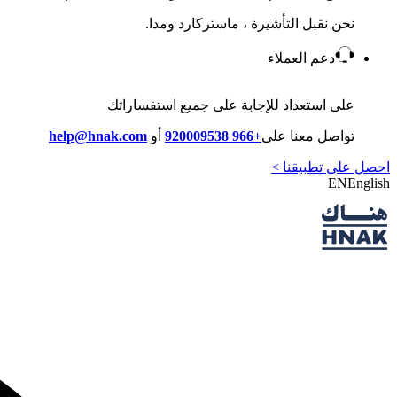
نحن نقبل التأشيرة ، ماستركارد ومدا.
دعم العملاء
على استعداد للإجابة على جميع استفساراتك
تواصل معنا على
+966 920009538
أو
help@hnak.com
احصل على تطبيقنا >
EN
English