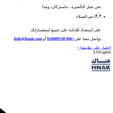
نحن نقبل التأشيرة ، ماستركارد ومدا.
دعم العملاء
على استعداد للإجابة على جميع استفساراتك
تواصل معنا على
+966 920009538
أو
help@hnak.com
احصل على تطبيقنا >
EN
English