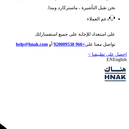
نحن نقبل التأشيرة ، ماستركارد ومدا.
دعم العملاء
على استعداد للإجابة على جميع استفساراتك
تواصل معنا على
+966 920009538
أو
help@hnak.com
احصل على تطبيقنا >
EN
English