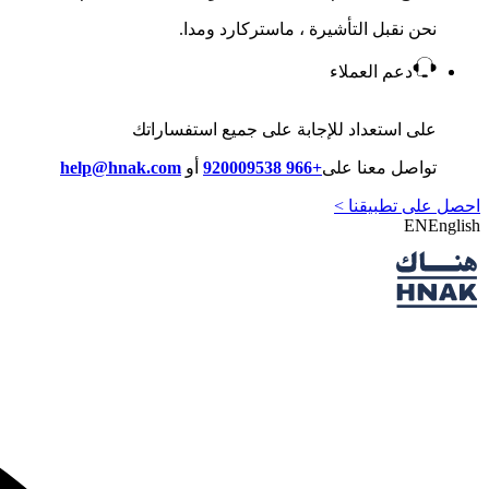
نحن نقبل التأشيرة ، ماستركارد ومدا.
دعم العملاء
على استعداد للإجابة على جميع استفساراتك
تواصل معنا على
+966 920009538
أو
help@hnak.com
احصل على تطبيقنا >
EN
English