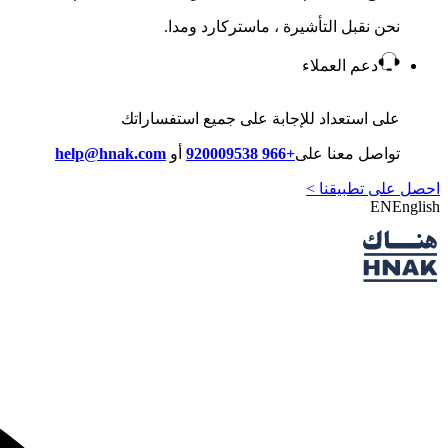
نحن نقبل التأشيرة ، ماستركارد ومدا.
دعم العملاء
على استعداد للإجابة على جميع استفساراتك
تواصل معنا على
+966 920009538
أو
help@hnak.com
احصل على تطبيقنا >
EN
English