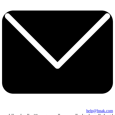
help@hnak.com