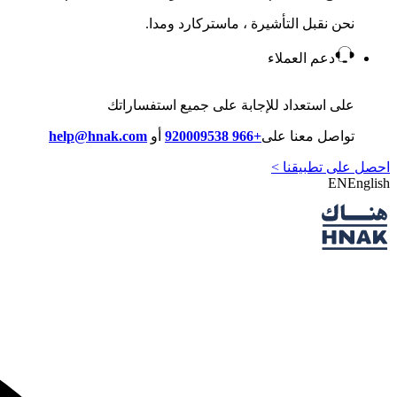
نحن نقبل التأشيرة ، ماستركارد ومدا.
دعم العملاء
على استعداد للإجابة على جميع استفساراتك
تواصل معنا على
+966 920009538
أو
help@hnak.com
احصل على تطبيقنا >
EN
English