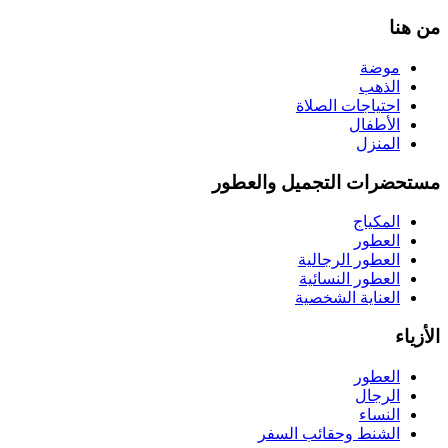
من هنا
موضة
الذهب
احتياجات الصلاة
الأطفال
المنزل
مستحضرات التجميل والعطور
المكياج
العطور
العطور الرجالية
العطور النسائية
العناية الشخصية
الأزياء
العطور
الرجال
النساء
الشنط وحقائب السفر