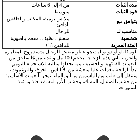
مدة الثبات
من 4 إلى 6 ساعات
قوة الثبات
متوسط
ملابس يومية، المكتب والطقس
يتوافق مع
الدافئ
مناسب لـ
للرجال
شخصية
منعش، نظيف، مفعم بالحيوية
الفئة العمرية
للبالغين 18+
ناوتيكا بلو أو دو تواليت هو عطر منعش للرجال يجسد روح المغامرة
والحرية. تأتي هذه الزجاجة بحجم 100 مل وتقدم مزيجًا ساحرًا من
النغمات الفاكهية والخشبية، مما يجعلها مثالية للاستخدام اليومي.
تبدأ الرائحة بنغمات عليا منعشة من الأناناس، الخوخ، والبرغموت،
وتنتقل إلى قلب من الياسمين وزنابق الماء. توفر النغمات الأساسية
من خشب الصندل، المسك، وخشب الأرز لمسة دافئة ودائمة.
المميزات