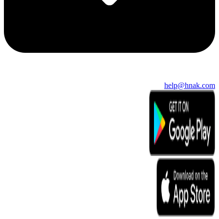
help@hnak.com