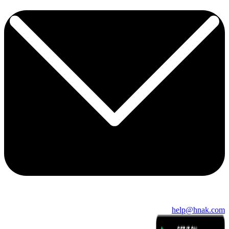
help@hnak.com