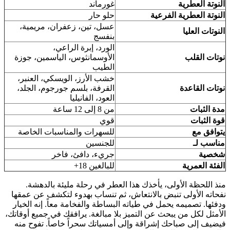
النوتة العطرية
غورماند
النوتة العطرية الفرعية
حلو حار
عسل، تين، زعفران، مريمية،
النوتات العليا
بنفسج
الورد، إبرة الراعي،
نوتات القلب
الأوسمانثوس، الياسمين، جوزة
الطيب
خشب الأرز، الويسكي، العنبر،
نوتات القاعدة
القرفة، بلسم جورجوم، الجلد،
العود، الفانيليا
مدة الثبات
من 8 إلى 12 ساعة
قوة الثبات
قوي
يتوافق مع
للسهرات والمناسبات الخاصة
مناسب لـ
للجنسين
شخصية
جريء، دافئ، فاخر
الفئة العمرية
للبالغين 18+
منذ اللحظة الأولى، يأخذك هذا العطر في رحلة مليئة بالدهشة.
نفحاته الأولى تنبض بالانتعاش، ثم تنساب بهدوء لتكشف عن عمقها
ودفئها. تصميمه يحمل في طياته البساطة والفخامة معاً. إنه الخيار
الأمثل لكل من يبحث عن التميز بلا مبالغة. يرافقك في جميع أوقاتك،
فيضيف إلى صباحك إشراقة وإلى أمسياتك سحراً خاصاً. تفوح منه