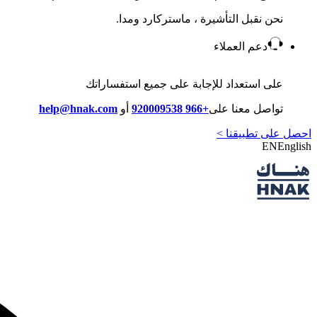
نحن نقبل التأشيرة ، ماستركارد ومدا.
دعم العملاء
على استعداد للإجابة على جميع استفساراتك
تواصل معنا على
+966 920009538
أو
help@hnak.com
احصل على تطبيقنا >
EN
English