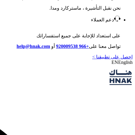
نحن نقبل التأشيرة ، ماستركارد ومدا.
دعم العملاء
على استعداد للإجابة على جميع استفساراتك
تواصل معنا على
+966 920009538
أو
help@hnak.com
احصل على تطبيقنا >
EN
English