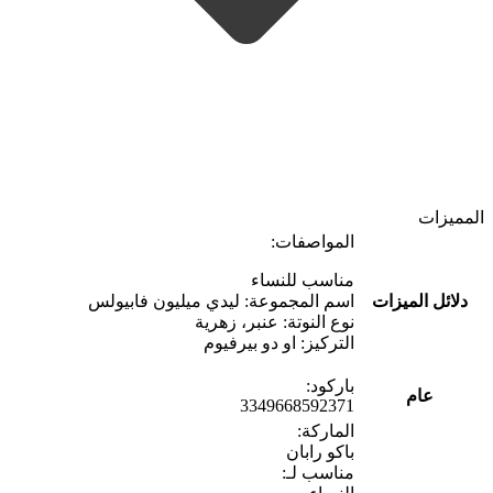
المميزات
المواصفات:
مناسب للنساء
دلائل الميزات
اسم المجموعة: ليدي ميليون فابيولس
نوع النوتة: عنبر، زهرية
التركيز: او دو بيرفيوم
باركود:
عام
3349668592371
الماركة:
باكو رابان
مناسب لـ: