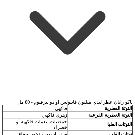
باكو رابان عطر ليدي ميليون فابيولس او دو بيرفيوم - 80 مل
النوتة العطرية
فاكهي
النوتة العطرية الفرعية
زهري فاكهي
حمضيات، نغمات فاكهية أو
النوتات العليا
خضراء
نوتات القلب
ورد، ياسمين، زهور بيضاء