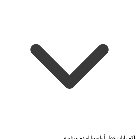
باكو رابان عطر أوليمبيا او دو بيرفيوم