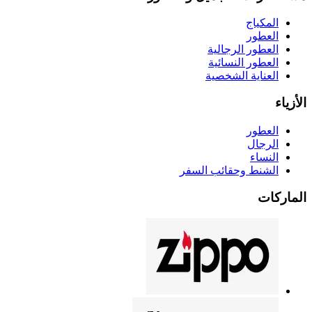
المكياج
العطور
العطور الرجالية
العطور النسائية
العناية الشخصية
الأزياء
العطور
الرجال
النساء
الشنط وحقائب السفر
الماركات