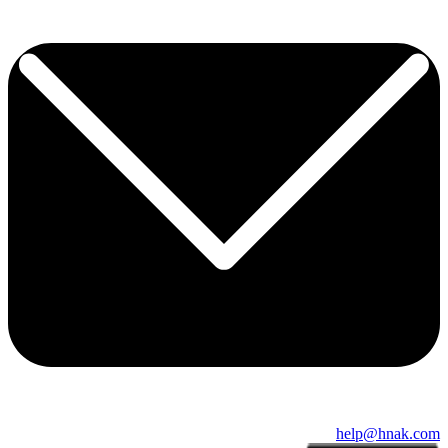
help@hnak.com