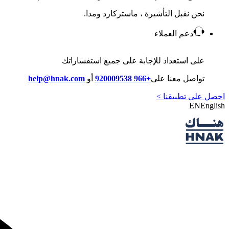
نحن نقبل التأشيرة ، ماستركارد ومدا.
دعم العملاء
على استعداد للإجابة على جميع استفساراتك
تواصل معنا على
+966 920009538
أو
help@hnak.com
احصل على تطبيقنا >
EN
English