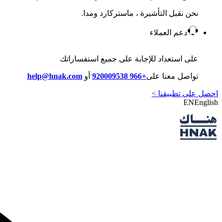
نحن نقبل التأشيرة ، ماستركارد ومدا.
دعم العملاء
على استعداد للإجابة على جميع استفساراتك
تواصل معنا على
+966 920009538
أو
help@hnak.com
احصل على تطبيقنا >
EN
English