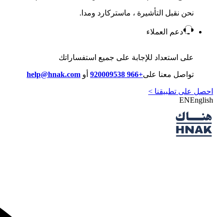
نحن نقبل التأشيرة ، ماستركارد ومدا.
دعم العملاء
على استعداد للإجابة على جميع استفساراتك
تواصل معنا على
+966 920009538
أو
help@hnak.com
احصل على تطبيقنا >
EN
English