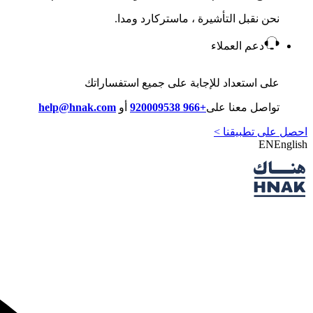
نحن نقبل التأشيرة ، ماستركارد ومدا.
دعم العملاء
على استعداد للإجابة على جميع استفساراتك
تواصل معنا على
+966 920009538
أو
help@hnak.com
احصل على تطبيقنا >
EN
English